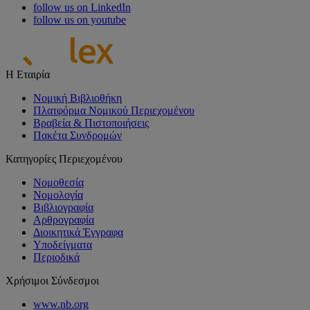
follow us on LinkedIn
follow us on youtube
Η Εταιρία
Νομική Βιβλιοθήκη
Πλατφόρμα Νομικού Περιεχομένου
Βραβεία & Πιστοποιήσεις
Πακέτα Συνδρομών
Κατηγορίες Περιεχομένου
Νομοθεσία
Νομολογία
Βιβλιογραφία
Αρθρογραφία
Διοικητικά Έγγραφα
Υποδείγματα
Περιοδικά
Χρήσιμοι Σύνδεσμοι
www.nb.org