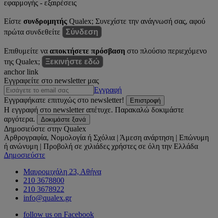
εφαρμογής - εξαιρέσεις
Είστε
συνδρομητής
Qualex; Συνεχίστε την ανάγνωσή σας, αφού
πρώτα συνδεθείτε
Σύνδεση
Επιθυμείτε να
αποκτήσετε πρόσβαση
στο πλούσιο περιεχόμενο
της Qualex;
Ξεκινήστε εδώ
anchor link
Εγγραφείτε στο newsletter μας
Εγγραφή
Εγγραφήκατε επιτυχώς στο newsletter!
Επιστροφή
Η εγγραφή στο newsletter απέτυχε. Παρακαλώ δοκιμάστε
αργότερα.
Δοκιμάστε ξανά
Δημοσιεύστε στην Qualex
Αρθρογραφία, Νομολογία ή Σχόλια | Άμεση ανάρτηση | Επώνυμη
ή ανώνυμη | Προβολή σε χιλιάδες χρήστες σε όλη την Ελλάδα
Δημοσιεύστε
Μαυρομιχάλη 23, Αθήνα
210 3678800
210 3678922
info@qualex.gr
follow us on Facebook