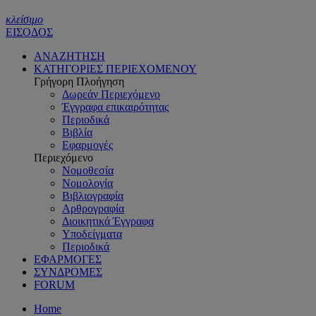
κλείσιμο
ΕΙΣΟΔΟΣ
ΑΝΑΖΗΤΗΣΗ
ΚΑΤΗΓΟΡΙΕΣ ΠΕΡΙΕΧΟΜΕΝΟΥ
Γρήγορη Πλοήγηση
Δωρεάν Περιεχόμενο
Έγγραφα επικαιρότητας
Περιοδικά
Βιβλία
Εφαρμογές
Περιεχόμενο
Νομοθεσία
Νομολογία
Βιβλιογραφία
Αρθρογραφία
Διοικητικά Έγγραφα
Υποδείγματα
Περιοδικά
ΕΦΑΡΜΟΓΕΣ
ΣΥΝΔΡΟΜΕΣ
FORUM
Home