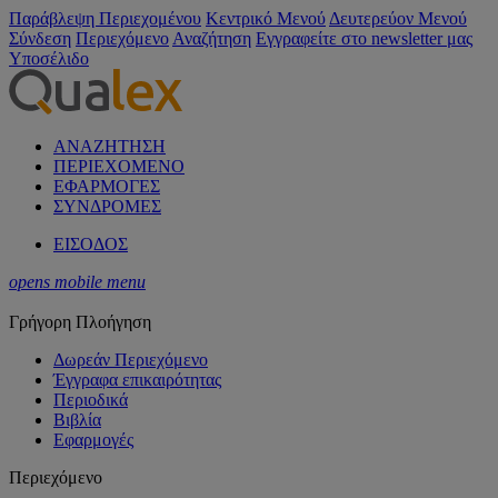
Παράβλεψη Περιεχομένου
Κεντρικό Μενού
Δευτερεύον Μενού
Σύνδεση
Περιεχόμενο
Αναζήτηση
Εγγραφείτε στο newsletter μας
Υποσέλιδο
ΑΝΑΖΗΤΗΣΗ
ΠΕΡΙΕΧΟΜΕΝΟ
ΕΦΑΡΜΟΓΕΣ
ΣΥΝΔΡΟΜΕΣ
ΕΙΣΟΔΟΣ
opens mobile menu
Γρήγορη Πλοήγηση
Δωρεάν Περιεχόμενο
Έγγραφα επικαιρότητας
Περιοδικά
Βιβλία
Εφαρμογές
Περιεχόμενο