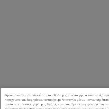
Χρησιμοποιούμε cookies ώστε η τοποθεσία μας να λειτουργεί σωστά, να εξατομ
περιεχόμενο και διαφημίσεις, να παρέχουμε λειτουργίες μέσων κοινωνικής δικτ
αναλύουμε την κυκλοφορία μας. Επίσης, κοινοποιούμε πληροφορίες σχετικά με 
σας χρήση της τοποθεσίας μας στους συνεργάτες μέσων κοινωνικής δικτύωσης, 