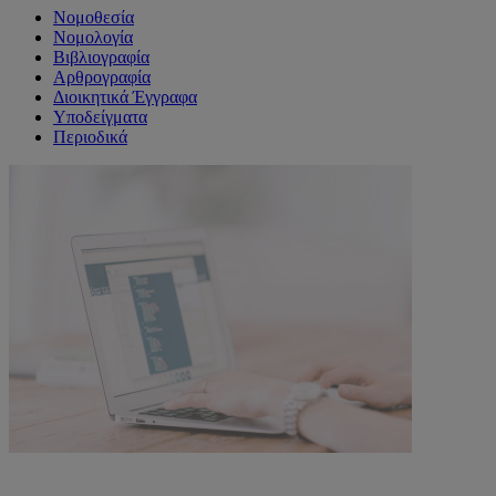
Νομοθεσία
Νομολογία
Βιβλιογραφία
Αρθρογραφία
Διοικητικά Έγγραφα
Υποδείγματα
Περιοδικά