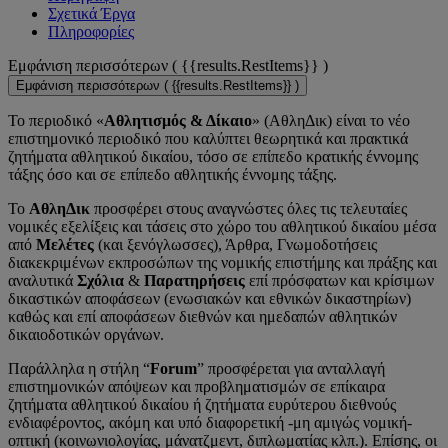
Σχετικά Έργα
Πληροφορίες
Εμφάνιση περισσότερων (
{{results.RestItems}}
)
Εμφάνιση περισσότερων (
{{results.RestItems}}
)
Το περιοδικό «
Αθλητισμός & Δίκαιο
» (ΑθληΔικ) είναι το νέο
επιστημονικό περιοδικό που καλύπτει θεωρητικά και πρακτικά
ζητήματα αθλητικού δικαίου, τόσο σε επίπεδο κρατικής έννομης
τάξης όσο και σε επίπεδο αθλητικής έννομης τάξης.
Το
ΑθληΔικ
προσφέρει στους αναγνώστες όλες τις τελευταίες
νομικές εξελίξεις και τάσεις στο χώρο του αθλητικού δικαίου μέσα
από
Μελέτες
(και ξενόγλωσσες), Άρθρα, Γνωμοδοτήσεις
διακεκριμένων εκπροσώπων της νομικής επιστήμης και πράξης και
αναλυτικά
Σχόλια
&
Παρατηρήσεις
επί πρόσφατων και κρίσιμων
δικαστικών αποφάσεων (ενωσιακών και εθνικών δικαστηρίων)
καθώς και επί αποφάσεων διεθνών και ημεδαπών αθλητικών
δικαιοδοτικών οργάνων.
Παράλληλα η στήλη “
Forum
” προσφέρεται για ανταλλαγή
επιστημονικών απόψεων και προβληματισμών σε επίκαιρα
ζητήματα αθλητικού δικαίου ή ζητήματα ευρύτερου διεθνούς
ενδιαφέροντος, ακόμη και υπό διαφορετική -μη αμιγώς νομική-
οπτική (κοινωνιολογίας, μάνατζμεντ, διπλωματίας κλπ.). Επίσης, οι