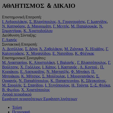
ΑΘΛΗΤΙΣΜΟΣ ＆ ΔΙΚΑΙΟ
Επιστημονική Επιτροπή:
Ι. Ανδρουλάκης
,
Σ. Βλαχόπουλος
,
Α. Γουργουρίνης
,
Γ. Ιωαννίδης
,
Ν. Κατηφόρης
,
Δ. Μαυρομάτη
,
Γ. Μεντής
,
Μ. Παπαλουκάς
,
Ν.
Σημαντήρας
,
Κ. Χριστοδούλου
Διεύθυνση Σύνταξης:
Γ. Λιανός
Συντακτική Επιτροπή:
Α. Δεσύλλας
,
Σ. Δόγα
,
Ά. Ζαβολάκης
,
Μ. Ζιόνγκα
,
Χ. Ηλιάδης
,
Γ.
Καλογεράκης
,
Χ. Μιχαηλίδου
,
Ε. Νατσίδου
,
Κ. Φλέγκας
Επιστημονικοί Συνεργάτες:
Μ. Αναστασίου
,
Κ. Αποστολάκη
,
Ι. Βαλαχής
,
Γ. Βλασσόπουλος
,
Γ.
Βούλτσης
,
Χ. Γρόλλιος
,
Ι. Κάπος
,
Ι. Καστανάς
,
Α. Κοντού
,
Π.
Κυριάκου
,
Ε. Λασκαρίδης
,
Ν. Μαντατζής
,
Φ. Μηνάκη
,
Π.
Μητράκου
,
Κ. Μήτσιος
,
Σ. Μούζουλας
,
Ι. Μουρνιανάκης
,
Σ.
Ορφανός
,
Ν. Παπαδόπουλος
,
Κ. Παπαστεργίου
,
Κ. Σβερκούνος
,
Μ. Σουρλής
,
Σ. Σπανίδου
,
Ι. Τεχνόπουλος
,
Η. Τούντα
,
Σ.-Σ. Φλόκα
,
Β. Φωτίου
,
Χ. Χριστόπουλος
Αγορά περιοδικού
Εμφάνιση περισσότερων
Εμφάνιση λιγότερων
Τεύχη
Περιγραφή