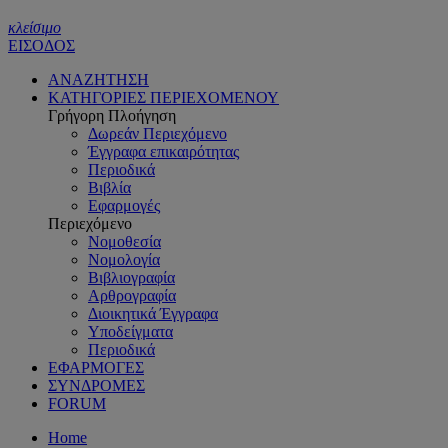
κλείσιμο
ΕΙΣΟΔΟΣ
ΑΝΑΖΗΤΗΣΗ
ΚΑΤΗΓΟΡΙΕΣ ΠΕΡΙΕΧΟΜΕΝΟΥ
Γρήγορη Πλοήγηση
Δωρεάν Περιεχόμενο
Έγγραφα επικαιρότητας
Περιοδικά
Βιβλία
Εφαρμογές
Περιεχόμενο
Νομοθεσία
Νομολογία
Βιβλιογραφία
Αρθρογραφία
Διοικητικά Έγγραφα
Υποδείγματα
Περιοδικά
ΕΦΑΡΜΟΓΕΣ
ΣΥΝΔΡΟΜΕΣ
FORUM
Home