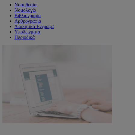
Νομοθεσία
Νομολογία
Βιβλιογραφία
Αρθρογραφία
Διοικητικά Έγγραφα
Υποδείγματα
Περιοδικά