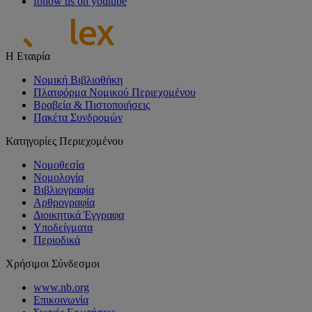
follow us on youtube
Η Εταιρία
Νομική Βιβλιοθήκη
Πλατφόρμα Νομικού Περιεχομένου
Βραβεία & Πιστοποιήσεις
Πακέτα Συνδρομών
Κατηγορίες Περιεχομένου
Νομοθεσία
Νομολογία
Βιβλιογραφία
Αρθρογραφία
Διοικητικά Έγγραφα
Υποδείγματα
Περιοδικά
Χρήσιμοι Σύνδεσμοι
www.nb.org
Επικοινωνία