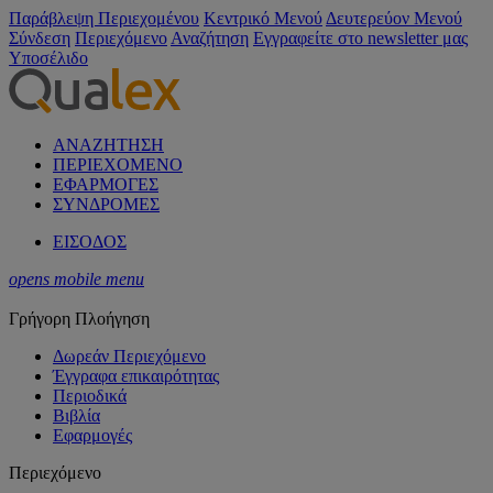
Παράβλεψη Περιεχομένου
Κεντρικό Μενού
Δευτερεύον Μενού
Σύνδεση
Περιεχόμενο
Αναζήτηση
Εγγραφείτε στο newsletter μας
Υποσέλιδο
ΑΝΑΖΗΤΗΣΗ
ΠΕΡΙΕΧΟΜΕΝΟ
ΕΦΑΡΜΟΓΕΣ
ΣΥΝΔΡΟΜΕΣ
ΕΙΣΟΔΟΣ
opens mobile menu
Γρήγορη Πλοήγηση
Δωρεάν Περιεχόμενο
Έγγραφα επικαιρότητας
Περιοδικά
Βιβλία
Εφαρμογές
Περιεχόμενο